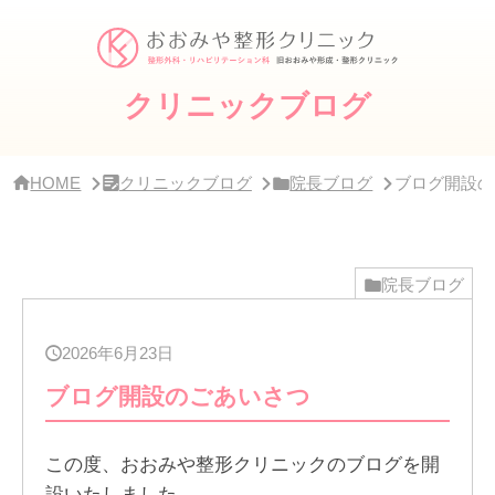
サ
イ
ド
バー・
ク
クリニックブログ
リ
ニッ
ク
概
HOME
クリニックブログ
院長ブログ
ブログ開設の
要
院長ブログ
2026年6月23日
ブログ開設のごあいさつ
この度、おおみや整形クリニックのブログを開
設いたしました。